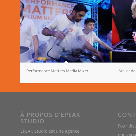
Performance Matters Media Mixer
Atelier d
À PROPOS D’EPEAK
CONT
STUDIO
Pour dis
EPEAK Studio est une agence
nous vou