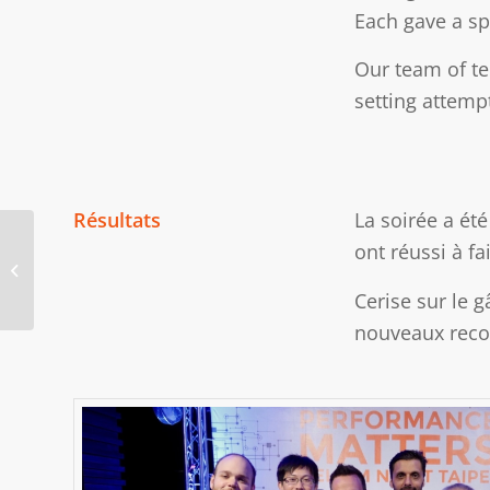
Each gave a sp
Our team of te
setting attempt
Résultats
La soirée a ét
ont réussi à f
Atelier de construction
de PC de jeu par MSI
Cerise sur le g
nouveaux recor