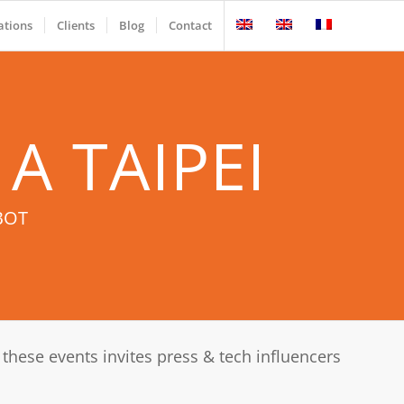
ations
Clients
Blog
Contact
A TAIPEI
BOT
hese events invites press & tech influencers