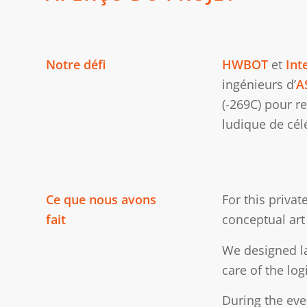
Notre défi
HWBOT
et
Int
ingénieurs d’
A
(-269C) pour r
ludique de cél
Ce que nous avons
For this priva
fait
conceptual art
We designed la
care of the log
During the ev