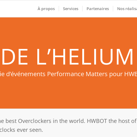
À propos
Services
Partenaires
Nos réalis
 DE L’HELIUM 
rie d’événements Performance Matters pour HW
 best Overclockers in the world. HWBOT the host of t
clocks ever seen.