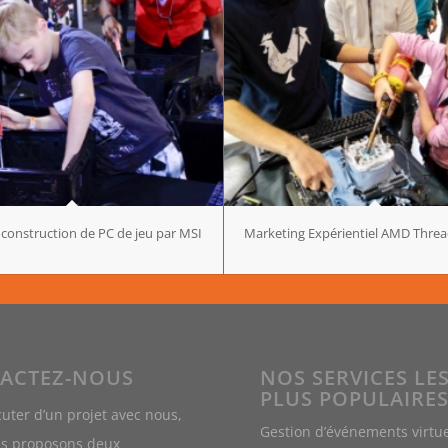
e construction de PC de jeu par MSI
Marketing Expérientiel AMD Threa
ACTEZ-NOUS
NOS SERVICES LE
PLUS POPULAIRE
cuter d’un projet avec nous,
Gestion d’événements virtu
s proposons deux