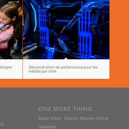
dripper
Démonstration de performance pour les
médias par Intel
S
ONE MORE THING
S
Mona Ninja - Davinci Resolve Online
els
Database