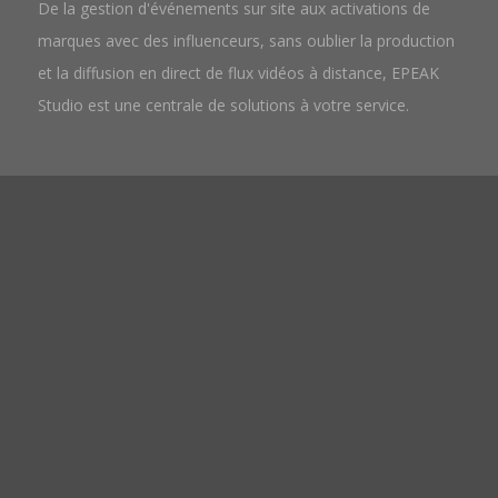
De la gestion d'événements sur site aux activations de
marques avec des influenceurs, sans oublier la production
et la diffusion en direct de flux vidéos à distance, EPEAK
Studio est une centrale de solutions à votre service.
CONTACTEZ-NOUS
Pour discuter d’un projet avec nous, nous vous proposons
deux possibilités
Nous envoyer un message
Planifier un appel
Nous avons hâte de recevoir vos messages !