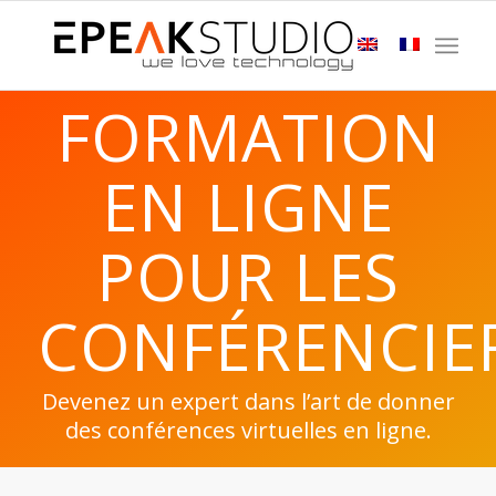
FORMATION
EN LIGNE
POUR LES
CONFÉRENCIE
Devenez un expert dans l’art de donner
des conférences virtuelles en ligne.