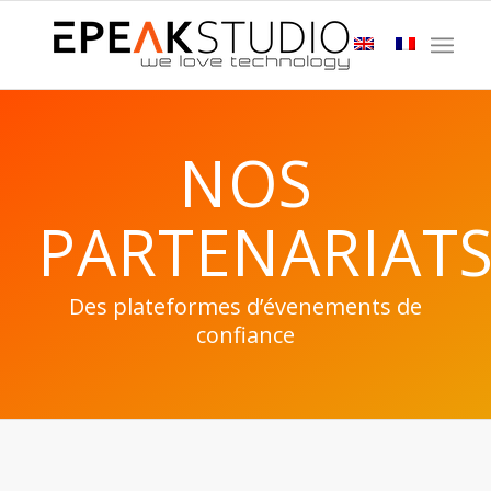
NOS
PARTENARIAT
Des plateformes d’évenements de
confiance