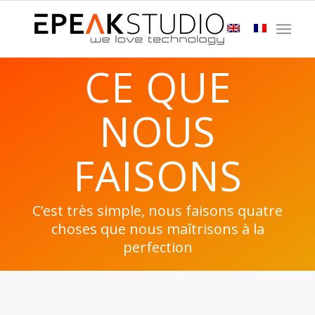
CE QUE
NOUS
FAISONS
C’est très simple, nous faisons quatre
choses que nous maîtrisons à la
perfection