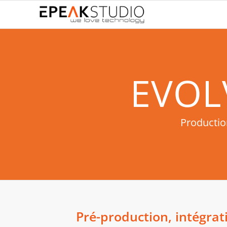
EVOL
Production
Pré-production, intégrat