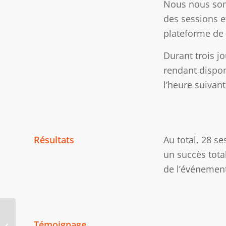
Nous nous somm
des sessions e
plateforme de 
Durant trois jo
rendant dispon
l’heure suivant 
Résultats
Au total, 28 se
un succès total
de l’événement
Zotac Nvidia RTX –
Témoignage
Vidéo publicitaire pour