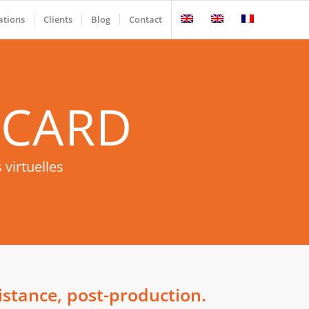
ations
Clients
Blog
Contact
PCARD
 virtuelles
istance, post-production.