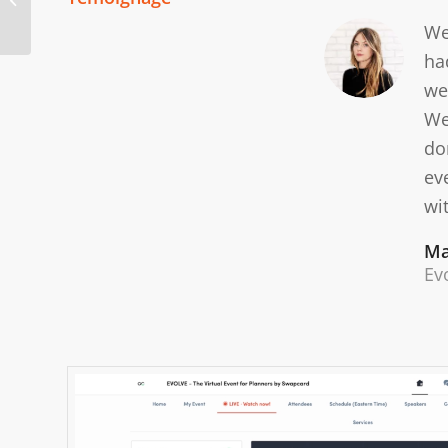
les joueurs
We
ha
we
We
do
ev
wi
Ma
Ev