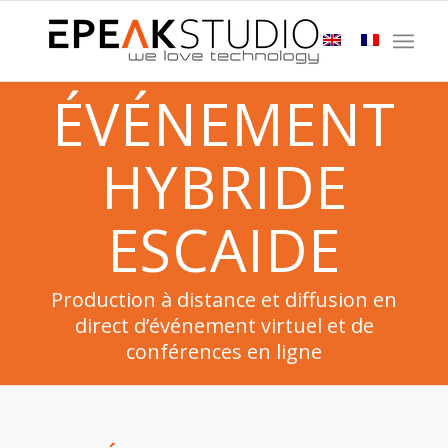
ÉVÉNEMENT
HYBRIDE
ESCAIDE
Production à distance et diffusion en
direct d’événement virtuel et de
conférences en ligne