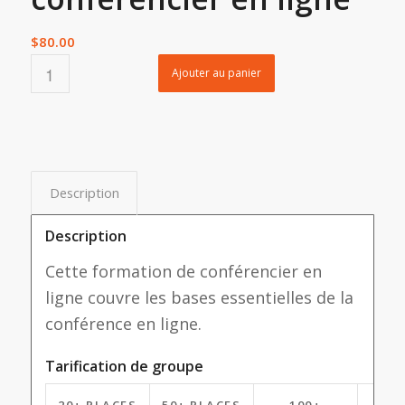
$
80.00
Ajouter au panier
Description
Description
Cette formation de conférencier en
ligne couvre les bases essentielles de la
conférence en ligne.
Tarification de groupe
20+ PLACES
50+ PLACES
100+
2