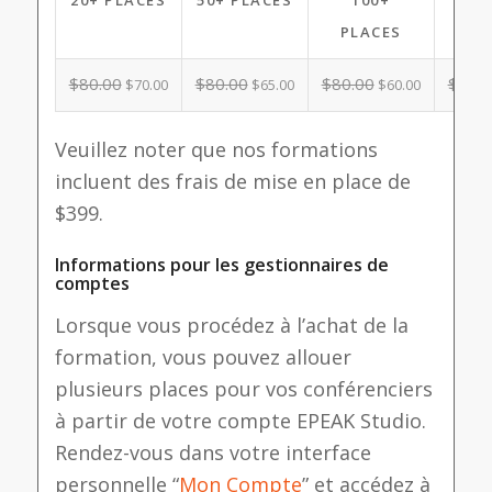
PLACES
PL
$
80.00
$
80.00
$
80.00
$
80.0
$
70.00
$
65.00
$
60.00
Veuillez noter que nos formations
incluent des frais de mise en place de
$399.
Informations pour les gestionnaires de
comptes
Lorsque vous procédez à l’achat de la
formation, vous pouvez allouer
plusieurs places pour vos conférenciers
à partir de votre compte EPEAK Studio.
Rendez-vous dans votre interface
personnelle “
Mon Compte
” et accédez à