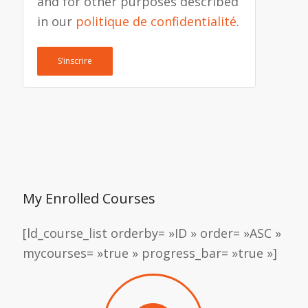
and for other purposes described
in our
politique de confidentialité
.
S’inscrire
My Enrolled Courses
[ld_course_list orderby= »ID » order= »ASC »
mycourses= »true » progress_bar= »true »]