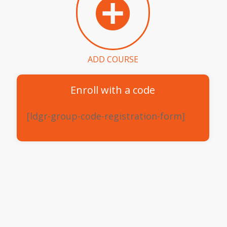
ADD COURSE
Enroll with a code
[ldgr-group-code-registration-form]