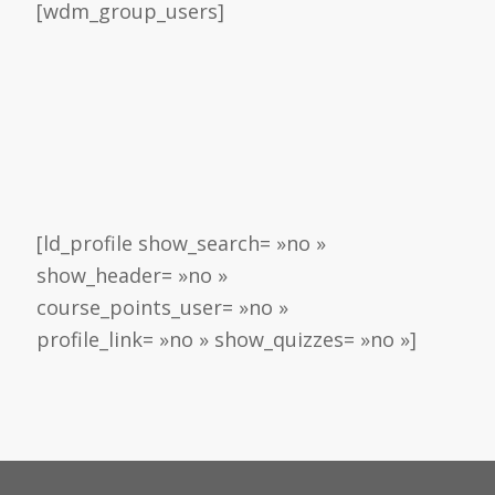
[wdm_group_users]
[ld_profile show_search= »no »
show_header= »no »
course_points_user= »no »
profile_link= »no » show_quizzes= »no »]